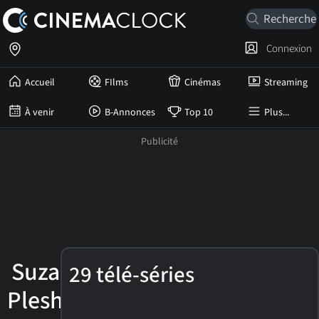
Connexion
Accueil
FIlms
Cinémas
Streaming
À venir
B-Annonces
Top 10
Plus...
Suzanne
29 télé-séries
Pleshette