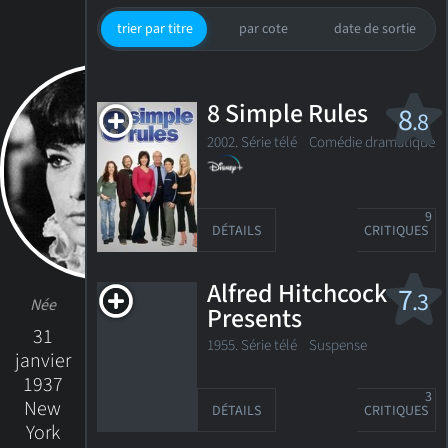
trier par titre
par cote
date de sortie
8 Simple Rules
8
.8
2002. Série télé
Comédie dramatique
9
DÉTAILS
CRITIQUES
Alfred Hitchcock
7
.3
Née
Presents
31
1955. Série télé
Suspense
janvier
1937
3
New
DÉTAILS
CRITIQUES
York