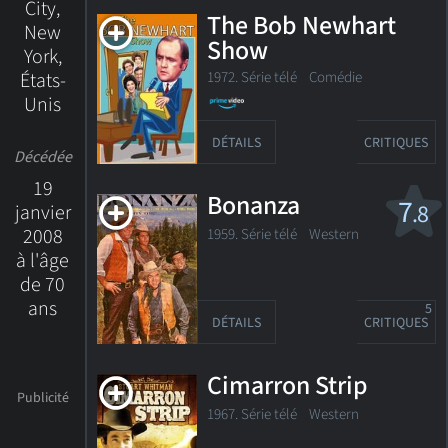
City,
The Bob Newhart
New
Show
York,
1972. Série télé Comédie
États-
Unis
DÉTAILS
CRITIQUES
Décédée
19
Bonanza
7
.8
janvier
2008
1959. Série télé
Western
à l'âge
de 70
ans
5
DÉTAILS
CRITIQUES
Cimarron Strip
1967. Série télé Western