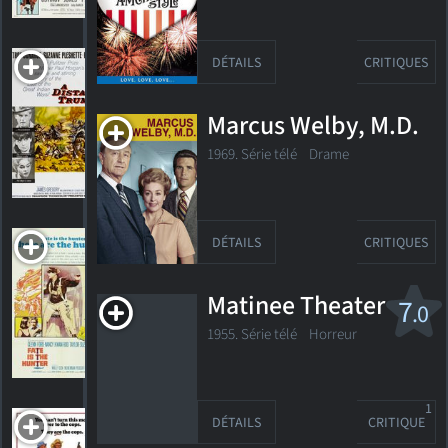
A Distant
DÉTAILS
CRITIQUES
Trumpet
1964. 1h57m Western
Marcus Welby, M.D.
1969. Série télé Drame
HORAIRES
DÉTAILS
CRITIQUES
Fate Is the Hunter
DÉTAILS
CRITIQUES
1964. 1h46m Thriller dramatique
Matinee Theater
7
.0
1955. Série télé
Horreur
HORAIRES
DÉTAILS
CRITIQUES
1
Hot Stuff
DÉTAILS
CRITIQUE