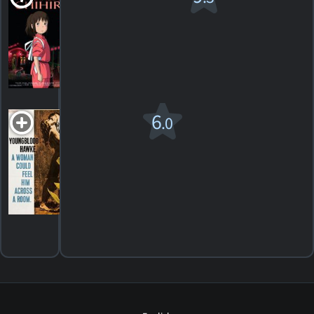
Chihiro
PG
2002. 2h04m Animation
261
HORAIRES
DÉTAILS
CRITIQUES
Youngblood
6
.0
Hawke
1964. 2h17m Drame
1
HORAIRES
DÉTAILS
CRITIQUE