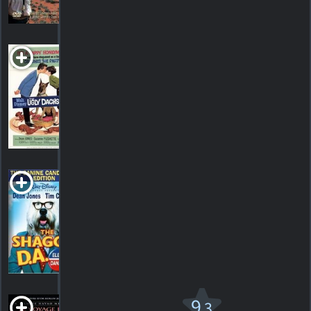
HORAIRES
DÉTAILS
CRITIQUES
The Ugly
Dachshund
1966. 1h33m Comédie familiale
HORAIRES
DÉTAILS
CRITIQUES
Un Candidat au
poil
1976. 1h31m Comédie fantastique
HORAIRES
DÉTAILS
CRITIQUES
Le Voyage de
9
.3