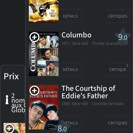
DÉTAILS
CRITIQUES
Columbo
9
.0
1971. Série télé Thriller dramatique
1
DÉTAILS
CRITIQUE
Prix
The Courtship of
2
Eddie's Father
nominations
aux Golden
1969. Série télé Comédie familiale
Globes
DÉTAILS
CRITIQUES
Leona
8
.0