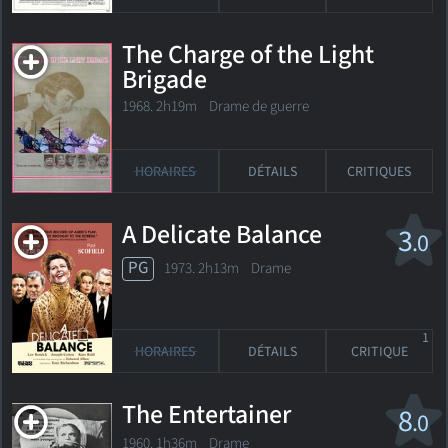
The Charge of the Light
Brigade
1968. 2h19m Drame de guerre
HORAIRES
DÉTAILS
CRITIQUES
A Delicate Balance
3
.0
PG
1973. 2h13m Drame
1
HORAIRES
DÉTAILS
CRITIQUE
The Entertainer
8
.0
1960. 1h36m Drame