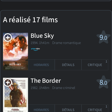
A réalisé 17 films
Blue Sky
9
.0
1994. 1h41m Drame romantique
1
HORAIRES
DÉTAILS
CRITIQUE
The Border
8
.0
1982. 1h48m Drame criminel
1
HORAIRES
DÉTAILS
CRITIQUE