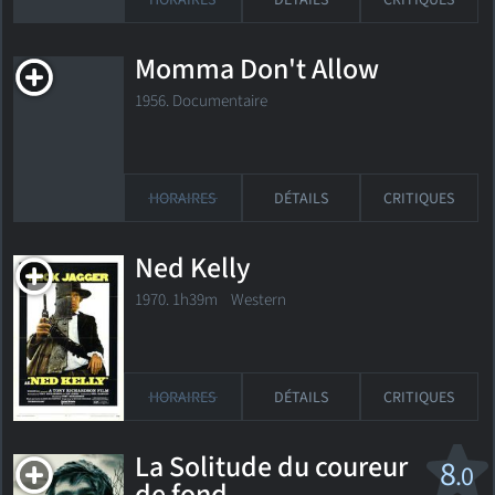
HORAIRES
DÉTAILS
CRITIQUES
Momma Don't Allow
1956. Documentaire
HORAIRES
DÉTAILS
CRITIQUES
Ned Kelly
1970. 1h39m Western
HORAIRES
DÉTAILS
CRITIQUES
La Solitude du coureur
8
.0