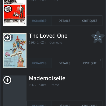
HORAIRES
DÉTAILS
CRITIQUES
The Loved One
6
.0
1965. 2h02m Comédie
1
HORAIRES
DÉTAILS
CRITIQUE
Mademoiselle
1966. 1h40m Drame