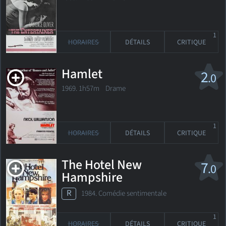
1
HORAIRES
DÉTAILS
CRITIQUE
Hamlet
2
.0
1969. 1h57m Drame
1
HORAIRES
DÉTAILS
CRITIQUE
The Hotel New
7
.0
Hampshire
R
1984. Comédie sentimentale
1
HORAIRES
DÉTAILS
CRITIQUE