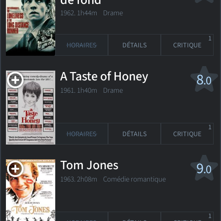
de fond
1962. 1h44m Drame
1
HORAIRES
DÉTAILS
CRITIQUE
A Taste of Honey
8
.0
1961. 1h40m Drame
1
HORAIRES
DÉTAILS
CRITIQUE
Tom Jones
9
.0
1963. 2h08m Comédie romantique
1