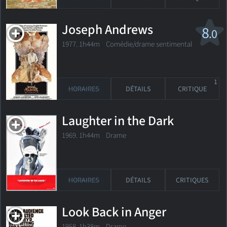
Joseph Andrews
8
.0
1977. 1h44m Comédie/drame sentimental
1
HORAIRES
DÉTAILS
CRITIQUE
Laughter in the Dark
1969. 1h44m Drame
HORAIRES
DÉTAILS
CRITIQUES
Look Back in Anger
1958. 1h38m Drame