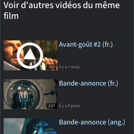
Voir d'autres vidéos du même
film
Avant-goût #2 (fr.)
il y a 7 mois
1:22
Bande-annonce (fr.)
il y a 9 jours
2:17
Bande-annonce (ang.)