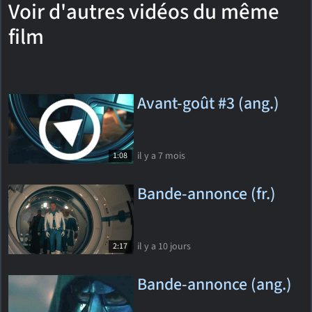
Voir d'autres vidéos du même
film
Avant-goût #3 (ang.)
il y a 7 mois
1:08
Bande-annonce (fr.)
il y a 10 jours
2:17
Bande-annonce (ang.)