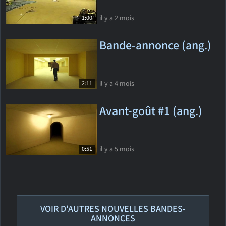
il y a 2 mois
1:00
Bande-annonce (ang.)
il y a 4 mois
2:11
Avant-goût #1 (ang.)
il y a 5 mois
0:51
VOIR D'AUTRES NOUVELLES BANDES-
ANNONCES