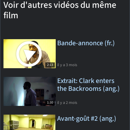
Voir d'autres vidéos du même
film
Bande-annonce (fr.)
il y a 3 mois
2:13
Extrait: Clark enters
the Backrooms (ang.)
il y a 2 mois
1:30
Avant-goût #2 (ang.)