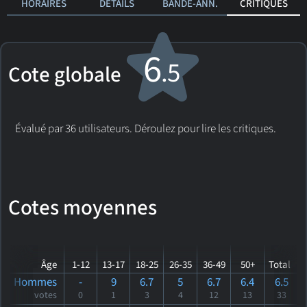
HORAIRES
DÉTAILS
BANDE-ANN.
CRITIQUES
6
.5
Cote globale
Évalué par 36 utilisateurs. Déroulez pour lire les critiques.
Cotes moyennes
Âge
1-12
13-17
18-25
26-35
36-49
50+
Total
Hommes
-
9
6.7
5
6.7
6.4
6.5
votes
0
1
3
4
12
13
33