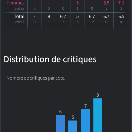
Femmes
-
-
-
5
-
8.5
7.3
votes
0
0
0
1
0
2
3
Total
-
9
6.7
5
6.7
6.7
6
.5
votes
0
1
3
5
12
15
36
Distribution de critiques
Nombre de critiques par cote.
9
7
6
5