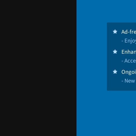
Ad-fr
- Enj
Enhan
- Acce
Ongoi
- New