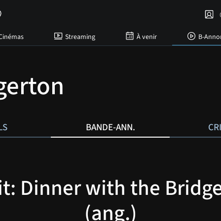
C
Cinémas
Streaming
À venir
B-Anno
gerton
LS
BANDE-ANN.
CR
it: Dinner with the Bridg
(ang.)