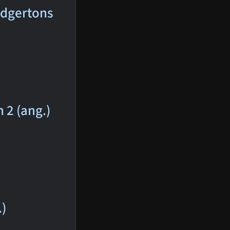
ridgertons
n 2 (ang.)
.)