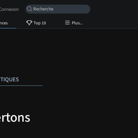
onnexion
nces
Top 10
Plus...
ITIQUES
ertons