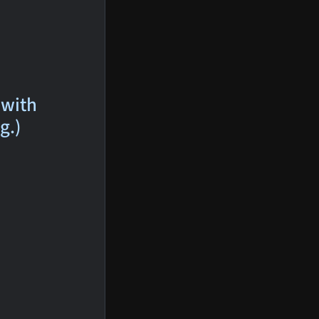
 with
g.)