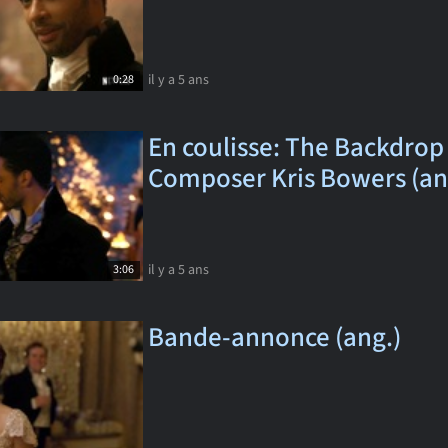
il y a 5 ans
0:28
En coulisse: The Backdrop
Composer Kris Bowers (an
il y a 5 ans
3:06
Bande-annonce (ang.)