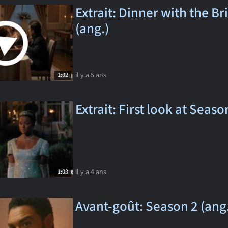
Extrait: Dinner with the B
(ang.)
il y a 5 ans
1:02
Extrait: First look at Seaso
il y a 4 ans
1:03
Avant-goût: Season 2 (ang