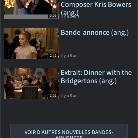
Composer Kris Bowers
(ang.)
3:06
il y a 5 ans
Bande-annonce (ang.)
il y a 5 ans
2:45
Extrait: Dinner with the
Bridgertons (ang.)
il y a 5 ans
1:02
VOIR D'AUTRES NOUVELLES BANDES-