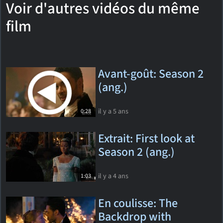
Voir d'autres vidéos du même
film
Avant-goût: Season 2
(ang.)
il y a 5 ans
0:28
Extrait: First look at
Season 2 (ang.)
il y a 4 ans
1:03
En coulisse: The
Backdrop with