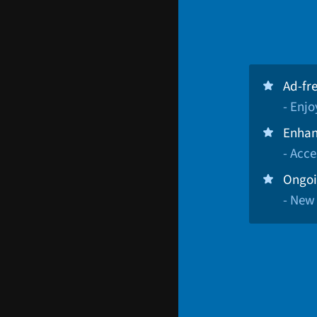
Ad-fr
- Enj
Enhan
- Acce
Ongoi
- New