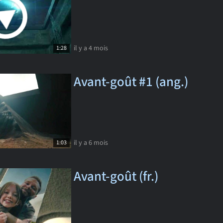
il y a 4 mois
1:28
Avant-goût #1 (ang.)
il y a 6 mois
1:03
Avant-goût (fr.)