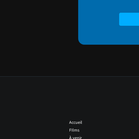
Accueil
FIlms
À venir