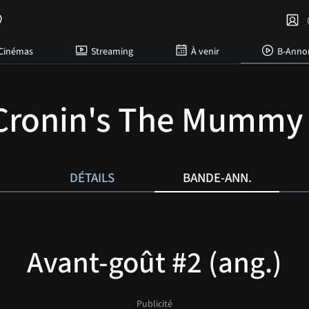
C
Cinémas
Streaming
À venir
B-Anno
Cronin's The Mummy
DÉTAILS
BANDE-ANN.
Avant-goût #2 (ang.)