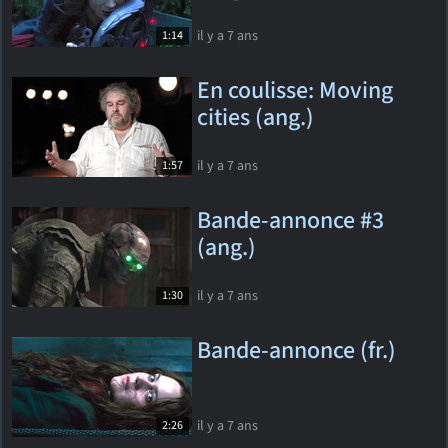
il y a 7 ans
1:14
En coulisse: Moving
cities (ang.)
il y a 7 ans
1:57
Bande-annonce #3
(ang.)
il y a 7 ans
1:30
Bande-annonce (fr.)
il y a 7 ans
2:26