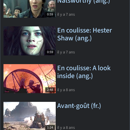
Natsworthy (ang.)
il y a 7 ans
0:59
En coulisse: Hester
Shaw (ang.)
il y a 7 ans
0:59
En coulisse: A look
inside (ang.)
il y a 8 ans
2:48
Avant-goût (fr.)
il y a 8 ans
1:24