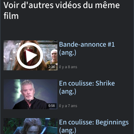
Voir d'autres vidéos du même
film
Bande-annonce #1
(ang.)
il y a 8 ans
2:36
En coulisse: Shrike
(ang.)
il y a 7 ans
0:58
En coulisse: Beginnings
(ang.)