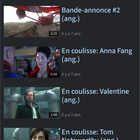
Bande-annonce #2
(ang.)
il y a 7 ans
2:25
En coulisse: Anna Fang
(ang.)
il y a 7 ans
0:56
En coulisse: Valentine
(ang.)
il y a 7 ans
1:00
En coulisse: Tom