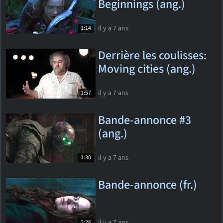
Beginnings (ang.)
il y a 7 ans
1:14
Derrière les coulisses:
Moving cities (ang.)
il y a 7 ans
1:57
Bande-annonce #3
(ang.)
il y a 7 ans
1:30
Bande-annonce (fr.)
il y a 7 ans
2:26