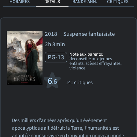
HORAIRES
DÉTAILS
BANDE-ANN.
CRITIQUES
2018 Suspense fantaisiste
2h 8min
Note aux parents:
PG-13
déconseillé aux jeunes
enfants, scènes effrayantes,
violence.
6
.6
141 critiques
Des milliers d'années après qu'un évènement
apocalyptique ait détruit la Terre, l'humanité s'est
adaptée pour survivre en trouvant un nouveau mode