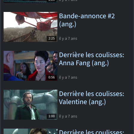
Bande-annonce #2
(ang.)
il y a 7 ans
2:25
Derrière les coulisses:
Anna Fang (ang.)
il y a 7 ans
0:56
Derrière les coulisses:
Valentine (ang.)
il y a 7 ans
1:00
Derrière les coulisses: