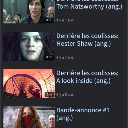
Tom Natsworthy (ang.)
il y a 7 ans
0:59
Derrière les coulisses:
Hester Shaw (ang.)
il y a 7 ans
0:59
Derrière les coulisses:
A look inside (ang.)
il y a 8 ans
2:48
Bande-annonce #1
(ang.)