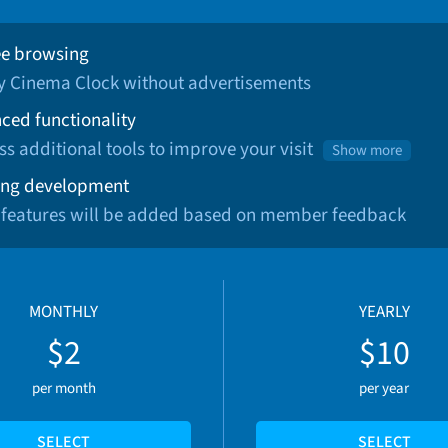
ee browsing
oy Cinema Clock without advertisements
ced functionality
ss additional tools to improve your visit
Show more
ng development
 features will be added based on member feedback
MONTHLY
YEARLY
$2
$10
per month
per year
SELECT
SELECT