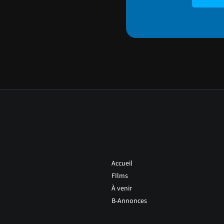
Accueil
FIlms
À venir
B-Annonces