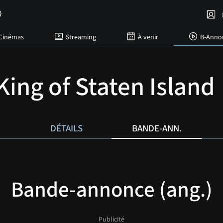
C
Cinémas
Streaming
À venir
B-Anno
King of Staten Island
DÉTAILS
BANDE-ANN.
Bande-annonce (ang.)