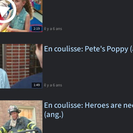
il y a 6 ans
2:19
En coulisse: Pete's Poppy (
il y a 6 ans
1:49
En coulisse: Heroes are n
(ang.)