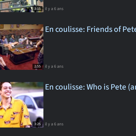
il y a 6 ans
3:15
En coulisse: Friends of Pet
il y a 6 ans
2:55
En coulisse: Who is Pete (a
il y a 6 ans
3:25