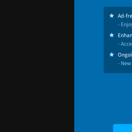
Ad-fr
- Enj
Enhan
- Acce
Ongoi
- New