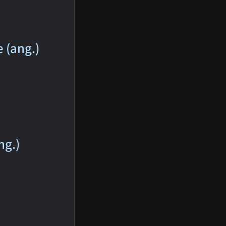
e (ang.)
ng.)