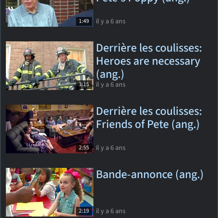
il y a 6 ans
1:49
Derrière les coulisses:
Heroes are necessary
(ang.)
il y a 6 ans
3:15
Derrière les coulisses:
Friends of Pete (ang.)
il y a 6 ans
2:55
Bande-annonce (ang.)
il y a 6 ans
2:19