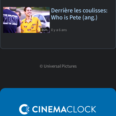
Derrière les coulisses:
Who is Pete (ang.)
il y a 6 ans
3:25
©
Universal Pictures