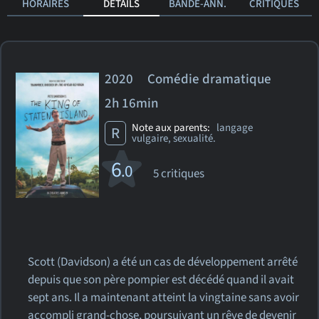
HORAIRES
DÉTAILS
BANDE-ANN.
CRITIQUES
2020 Comédie dramatique
2h 16min
Note aux parents:
langage
R
vulgaire, sexualité.
6
.0
5 critiques
Scott (Davidson) a été un cas de développement arrêté
depuis que son père pompier est décédé quand il avait
sept ans. Il a maintenant atteint la vingtaine sans avoir
accompli grand-chose, poursuivant un rêve de devenir