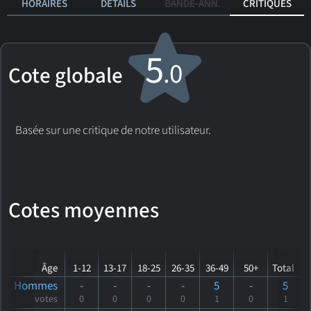
HORAIRES
DÉTAILS
BANDE-ANN.
CRITIQUES
5
.0
Cote globale
Basée sur une critique de notre utilisateur.
Cotes moyennes
Âge
1-12
13-17
18-25
26-35
36-49
50+
Total
Hommes
-
-
-
-
5
-
5
votes
0
0
0
0
1
0
1