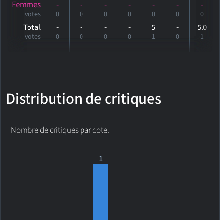
Femmes
-
-
-
-
-
-
-
votes
0
0
0
0
0
0
0
Total
-
-
-
-
5
-
5
.0
votes
0
0
0
0
1
0
1
Distribution de critiques
Nombre de critiques par cote.
1