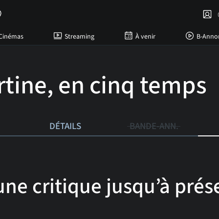
C
Cinémas
Streaming
À venir
B-Anno
rtine, en cinq temps
DÉTAILS
BANDE-ANN.
ne critique jusqu’à prése