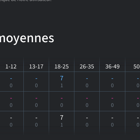
 moyennes
1-12
13-17
18-25
26-35
36-49
50
-
-
7
-
-
-
0
0
1
0
0
0
-
-
-
-
-
-
0
0
0
0
0
0
-
-
7
-
-
-
0
0
1
0
0
0