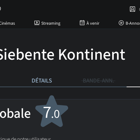
C
Cinémas
Streaming
À venir
B-Anno
Siebente Kontinent
DÉTAILS
BANDE-ANN.
7
lobale
.0
ique de notre utilisateur.