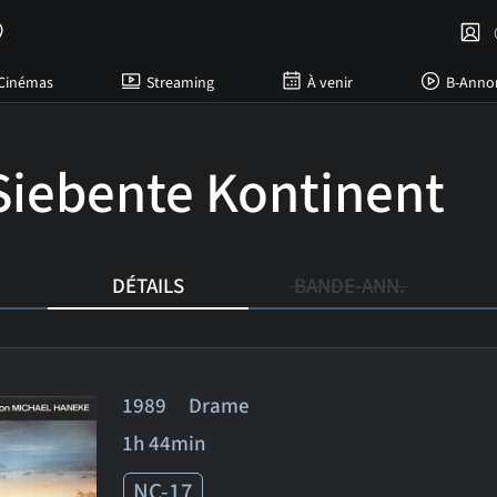
C
Cinémas
Streaming
À venir
B-Anno
Siebente Kontinent
DÉTAILS
BANDE-ANN.
1989 Drame
1h 44min
NC-17