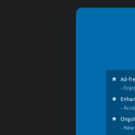
Ad-fr
- Enj
Enhan
- Acce
Ongoi
- New