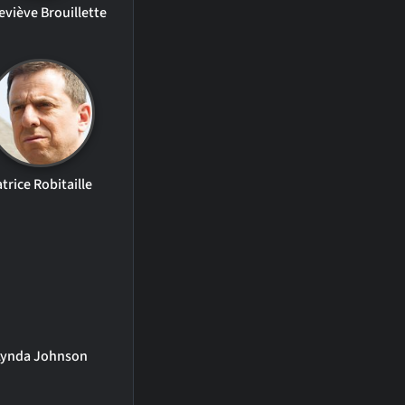
viève Brouillette
atrice Robitaille
Lynda Johnson