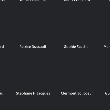
ette
Annick Beaulne
Denis Bouchard
ard
Patrice Dussault
Sophie Faucher
Mar
au
Stéphane F. Jacques
Clermont Jolicoeur
Gu