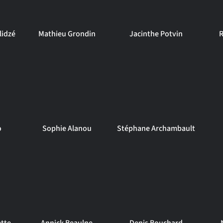
lidzé
Mathieu Grondin
Jacinthe Potvin
R
o
Sophie Alanou
Stéphane Archambault