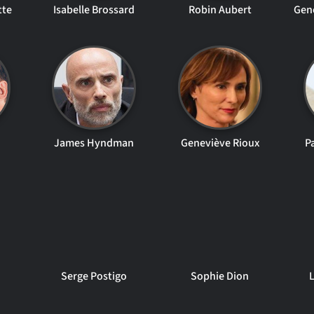
tte
Isabelle Brossard
Robin Aubert
Gene
James Hyndman
Geneviève Rioux
P
Serge Postigo
Sophie Dion