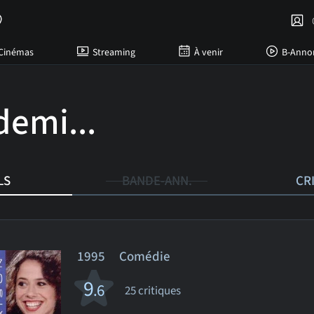
C
Cinémas
Streaming
À venir
B-Anno
demi...
LS
BANDE-ANN.
CR
1995 Comédie
9
.6
25 critiques