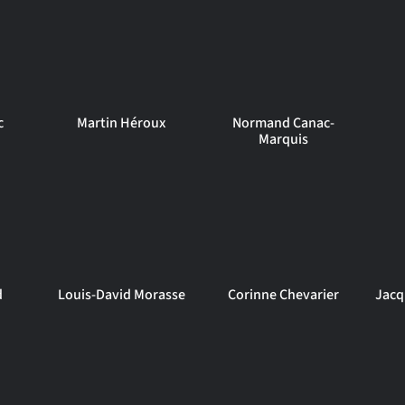
c
Martin Héroux
Normand Canac-
Marquis
d
Louis-David Morasse
Corinne Chevarier
Jacq