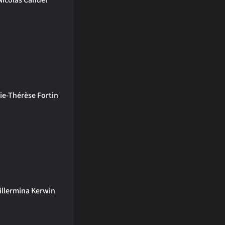
Nicolas Canuel
ie-Thérèse Fortin
illermina Kerwin