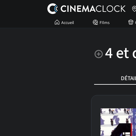
Accueil
FIlms
4 et 
DÉTAI