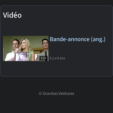
Vidéo
Bande-annonce (ang.)
il y a 8 ans
2:22
©
Gravitas Ventures