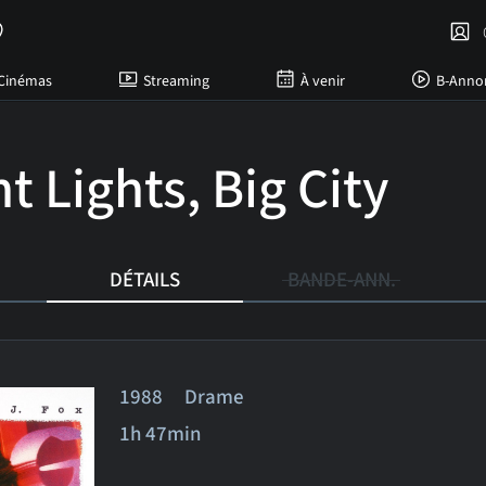
C
Cinémas
Streaming
À venir
B-Anno
t Lights, Big City
DÉTAILS
BANDE-ANN.
1988 Drame
1h 47min