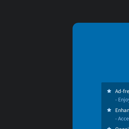
Ad-fr
- Enj
Enhan
- Acce