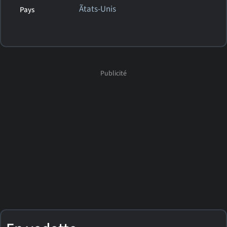
Ãtats-Unis
Pays