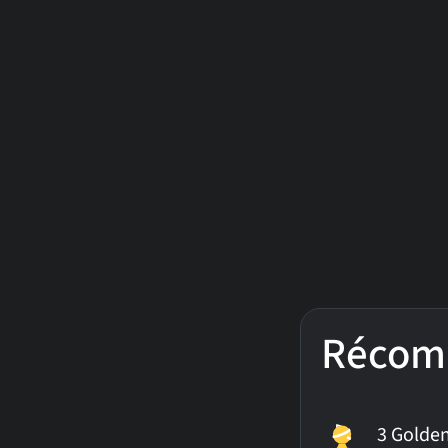
Récom
3 Golde