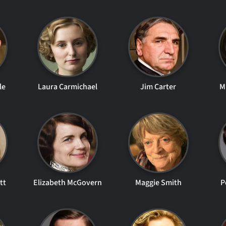
le
Laura Carmichael
Jim Carter
M
tt
Elizabeth McGovern
Maggie Smith
P