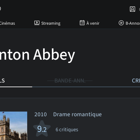
C
Cinémas
Streaming
À venir
B-Anno
nton Abbey
LS
BANDE-ANN.
CR
2010 Drame romantique
9
.2
6 critiques