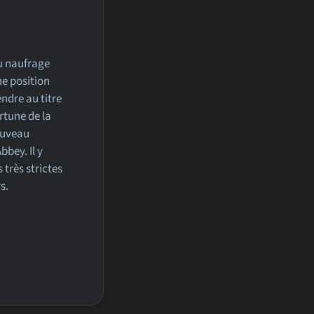
du naufrage
ne position
ndre au titre
ortune de la
ouveau
bbey. Il y
 très strictes
s.