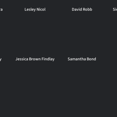
ra
Lesley Nicol
David Robb
Si
y
Jessica Brown Findlay
Samantha Bond