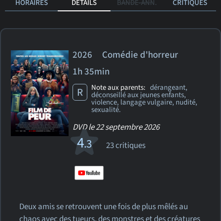
HORAIRES
DÉTAILS
BANDE-ANN.
CRITIQUES
2026 Comédie d'horreur
1h 35min
Note aux parents:
dérangeant,
R
déconseillé aux jeunes enfants,
violence, langage vulgaire, nudité,
sexualité.
DVD le 22 septembre 2026
4
.3
23 critiques
Deux amis se retrouvent une fois de plus mêlés au
chaos avec des tueurs, des monstres et des créatures