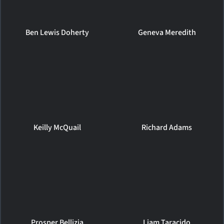
Ben Lewis Doherty
Geneva Meredith
Keilly McQuail
Richard Adams
Prosper Bellizia
Liam Taracido