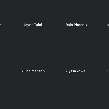
r
Jayne Taini
Rain Phoenix
e
Bill Kalmenson
Alyssa Yowell
T