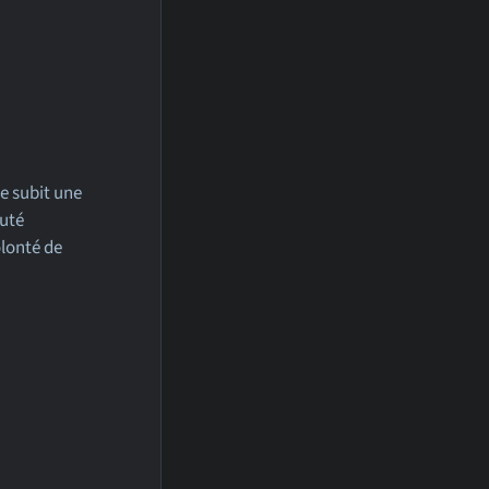
le subit une
uté
lonté de