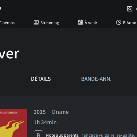
C
Cinémas
Streaming
À venir
B-Anno
ver
DÉTAILS
BANDE-ANN.
2015 Drame
1h 34min
R
Note aux parents:
langage vulgaire, sexualité.