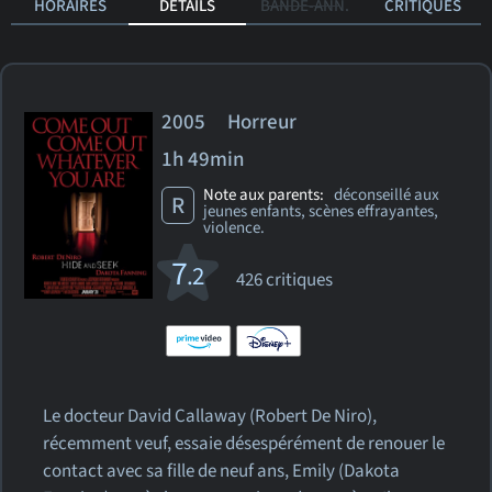
HORAIRES
DÉTAILS
BANDE-ANN.
CRITIQUES
2005 Horreur
1h 49min
Note aux parents:
déconseillé aux
R
jeunes enfants, scènes effrayantes,
violence.
7
.2
426 critiques
Le docteur David Callaway (Robert De Niro),
récemment veuf, essaie désespérément de renouer le
contact avec sa fille de neuf ans, Emily (Dakota