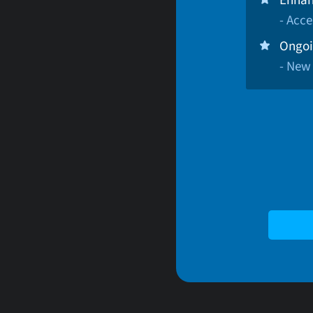
- Acce
Ongoi
- New