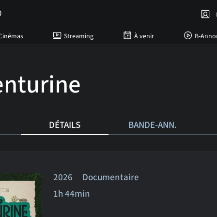
C
Cinémas
Streaming
À venir
B-Anno
enturine
DÉTAILS
BANDE-ANN.
2026 Documentaire
1h 44min