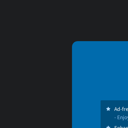
Ad-fr
- Enj
Enhan