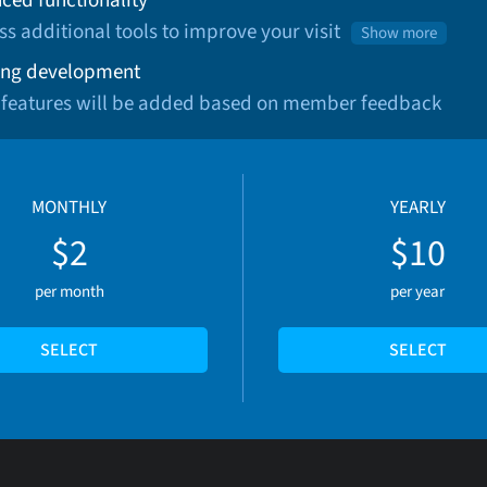
ss additional tools to improve your visit
Show more
ng development
 features will be added based on member feedback
MONTHLY
YEARLY
$2
$10
per month
per year
SELECT
SELECT