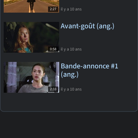
il y a 10 ans
2:27
Avant-goût (ang.)
il y a 10 ans
0:58
Bande-annonce #1
(ang.)
il y a 10 ans
2:33