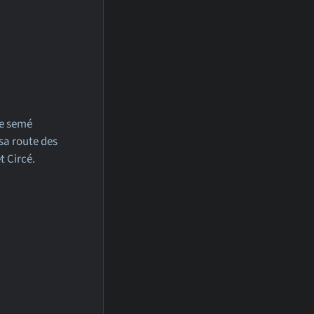
le semé
sa route des
t Circé.