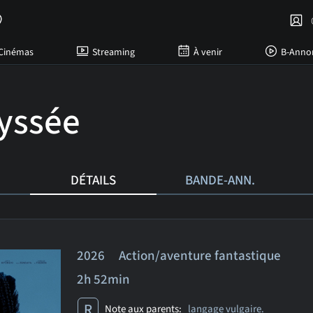
C
Cinémas
Streaming
À venir
B-Anno
yssée
DÉTAILS
BANDE-ANN.
2026 Action/aventure fantastique
2h 52min
R
Note aux parents:
langage vulgaire.