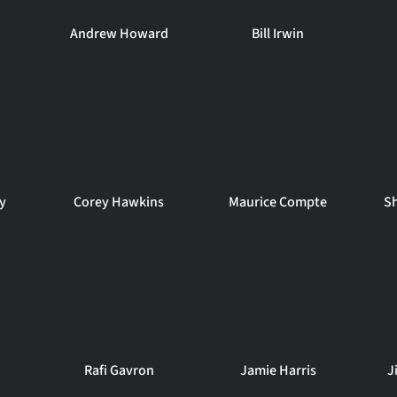
Andrew Howard
Bill Irwin
y
Corey Hawkins
Maurice Compte
S
Rafi Gavron
Jamie Harris
J