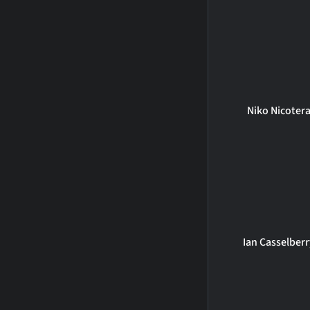
Niko Nicoter
Ian Casselber