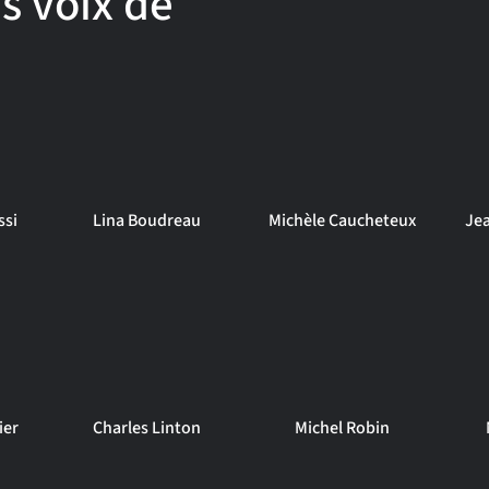
s voix de
ssi
Lina Boudreau
Michèle Caucheteux
Je
ier
Charles Linton
Michel Robin