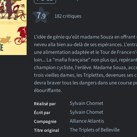
7
.9
182 critiques
L'idée de génie qu'eût madame Souza en offrant 
neveu alla bien au-delà de ses espérances. L'ent
une alimentation adaptée et le Tour de France n'
loin... La "mafia française" non plus qui, repérant
champion cycliste, l'enlève. Madame Souza, a
trois vieilles dames, les Triplettes, devenues ses
devra braver tous les dangers dans une course p
ébouriffante.
Sylvain Chomet
Réalisé par
Sylvain Chomet
Écrit par
Alliance Atlantis
Compagnie
The Triplets of Belleville
Titre original