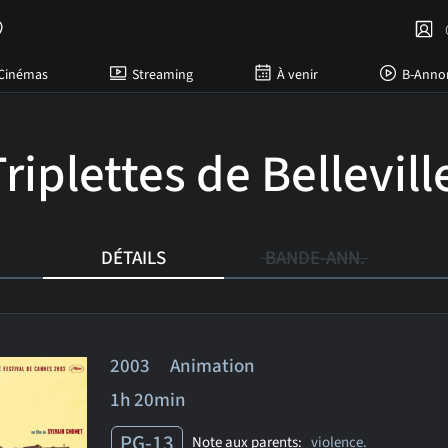
C
Cinémas
Streaming
À venir
B-Anno
riplettes de Bellevill
DÉTAILS
BANDE-ANN.
2003 Animation
1h 20min
PG-13
Note aux parents:
violence.