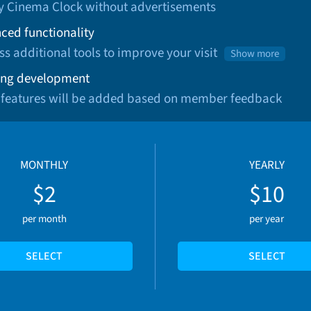
oy Cinema Clock without advertisements
ced functionality
ss additional tools to improve your visit
Show more
ng development
 features will be added based on member feedback
MONTHLY
YEARLY
$2
$10
per month
per year
SELECT
SELECT