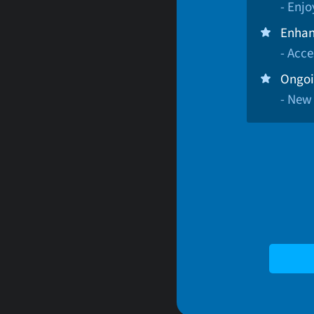
- Enj
Enhan
- Acce
Ongoi
- New