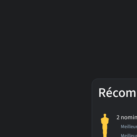
Récom
2 nomin
Meilleu
Meilleu