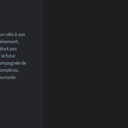
un vélo à son
raînement,
était pas
 le futur
ccompagnée de
 complices,
oursuite