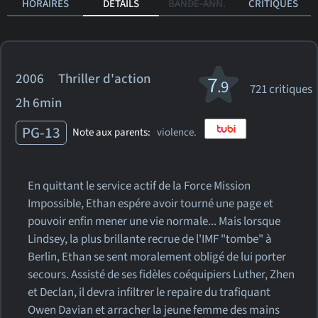
HORAIRES
DÉTAILS
BANDE-ANN.
CRITIQUES
2006 Thriller d'action
7
.9
721 critiques
2h 6min
PG-13
Note aux parents:
violence.
En quittant le service actif de la Force Mission
Impossible, Ethan espére avoir tourné une page et
pouvoir enfin mener une vie normale... Mais lorsque
Lindsey, la plus brillante recrue de l'IMF "tombe" à
Berlin, Ethan se sent moralement obligé de lui porter
secours. Assisté de ses fidèles coéquipiers Luther, Zhen
et Declan, il devra infiltrer le repaire du trafiquant
Owen Davian et arracher la jeune femme des mains