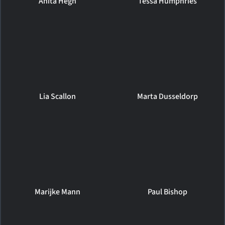
Anita Hegh
Tessa Humphries
Lia Scallon
Marta Dusseldorp
Marijke Mann
Paul Bishop