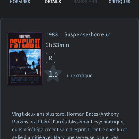
HORAIRES
DÉTAILS
BANDE-ANN.
CRITIQUES
1983 Suspense/horreur
1h 53min
R
1
.0
une critique
Vingt-deux ans plus tard, Norman Bates (Anthony
Perkins) est libéré d'un établissement psychiatrique,
considéré légalement sain d'esprit. Il rentre chez lui et
se lie d'amitié avec Mary, une serveuse locale. Des