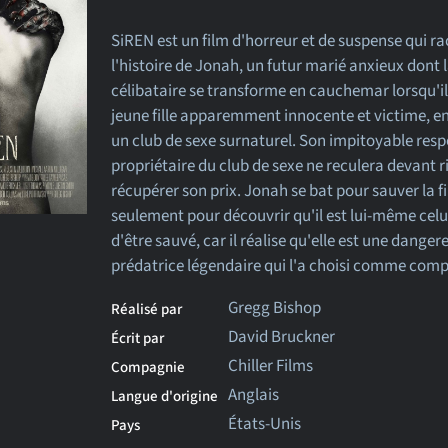
SiREN est un film d'horreur et de suspense qui r
l'histoire de Jonah, un futur marié anxieux dont l
célibataire se transforme en cauchemar lorsqu'il
jeune fille apparemment innocente et victime, 
un club de sexe surnaturel. Son impitoyable resp
propriétaire du club de sexe ne reculera devant r
récupérer son prix. Jonah se bat pour sauver la fil
seulement pour découvrir qu'il est lui-même celu
d'être sauvé, car il réalise qu'elle est une danger
prédatrice légendaire qui l'a choisi comme com
Gregg Bishop
Réalisé par
David Bruckner
Écrit par
Chiller Films
Compagnie
Anglais
Langue d'origine
États-Unis
Pays