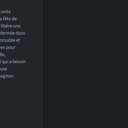
aconte
a fête de
 libère une
enfermée dans
onsable et
ien pour
le,
i qui a besoin
euse
pagnon.