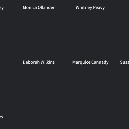
ey
Monica Ollander
Whitney Peavy
Deborah Wilkins
Marquice Cannady
Susa
es