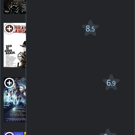
28
HORAIRES
DÉTAILS
CRITIQUES
Hors-La-Loi
8
.5
Américains
PG-13
2001. 1h34m Western
138
HORAIRES
DÉTAILS
CRITIQUES
L'Imaginarium du
6
.9
Docteur Parnassus
PG-13
2009. 2h02m Aventure fantaisiste
189
HORAIRES
DÉTAILS
CRITIQUES