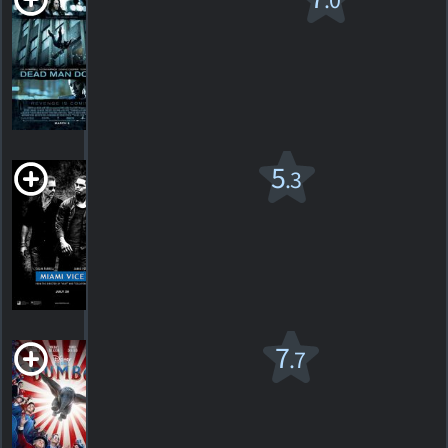
.0
R
2013. 1h50m Action/suspense
63
HORAIRES
DÉTAILS
CRITIQUES
Deux flics à
5
.3
Miami
2006. 2h12m Action/suspense
539
HORAIRES
DÉTAILS
CRITIQUES
Dumbo v.f.
7
.7
PG
2019. 1h52m Animation