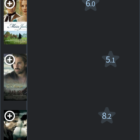
Miss Julie
6
.0
PG-13
2014. 2h19m Drame
7
HORAIRES
DÉTAILS
CRITIQUES
Nouveau Monde
5
.1
PG-13
2006. 2h30m Drame historique
203
HORAIRES
DÉTAILS
CRITIQUES
Le Nouvel agent
8
.2
PG-13
2002. 1h55m Drame d'action