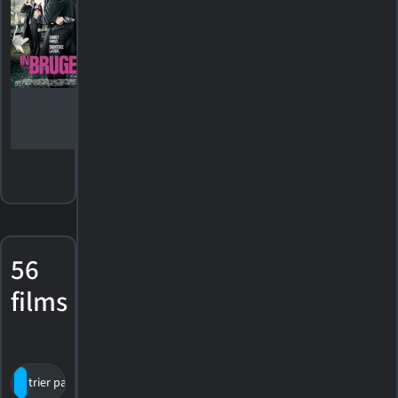
Gagnant,
Golden Globe
2009
Meilleur
acteur - film
musical ou
comédie
56
films
trier par titre
par cote
date de sortie