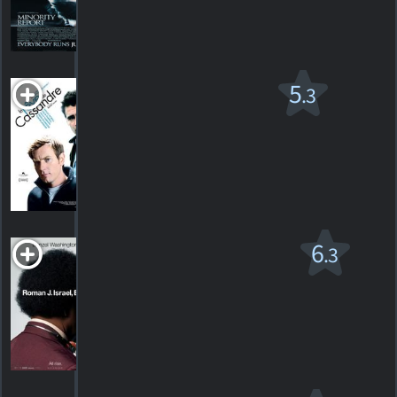
782
HORAIRES
DÉTAILS
CRITIQUES
Le Rêve de
5
.3
Cassandre
PG-13
2007. 1h48m Drame criminel
9
HORAIRES
DÉTAILS
CRITIQUES
Roman J. Israel,
6
.3
Esq.
PG-13
2017. 2h09m Thriller dramatique
61
HORAIRES
DÉTAILS
CRITIQUES