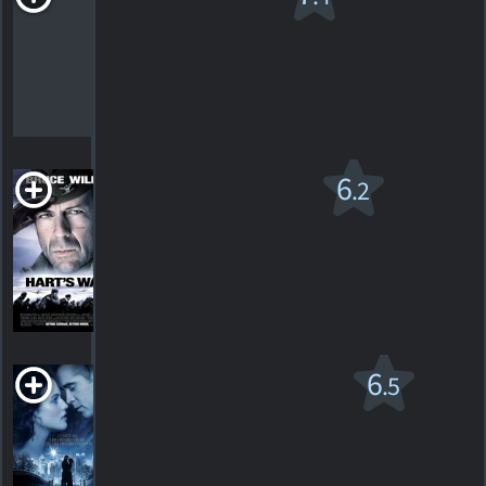
de la liberté
PG-13
2010. 2h13m Drame
32
HORAIRES
DÉTAILS
CRITIQUES
Le Combat du
6
.2
lieutenant Hart
R
2002. 2h05m Drame de guerre
64
HORAIRES
DÉTAILS
CRITIQUES
Conte d'hiver
6
.5
PG-13
2014. 1h58m Drame fantaisiste