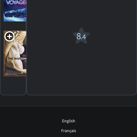
4
HORAIRES
DÉTAILS
CRITIQUES
The War
8
.4
Zone
R
1999. 1h38m Drame
13
HORAIRES
DÉTAILS
CRITIQUES
English
Français