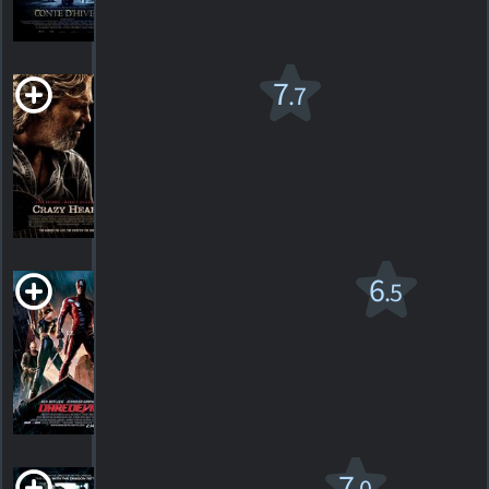
130
HORAIRES
DÉTAILS
CRITIQUES
Crazy
7
.7
Heart
R
2009. 1h51m Drame
89
HORAIRES
DÉTAILS
CRITIQUES
Daredevil v.f.
6
.5
PG-13
2003. 1h43m Drame fantaisiste
660
HORAIRES
DÉTAILS
CRITIQUES
Dead Man Down
7