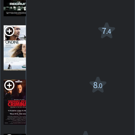
309
HORAIRES
DÉTAILS
CRITIQUES
Ondine
7
.4
PG-13
2009. 1h51m Drame fantaisiste
9
HORAIRES
DÉTAILS
CRITIQUES
Ordinary Decent
8
.0
Criminal
R
2000. 1h33m Action, aventure
3
HORAIRES
DÉTAILS
CRITIQUES