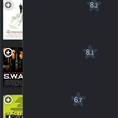
Sauvons M. Banks
8
.2
PG-13
2013. 2h05m Comédie familiale
217
HORAIRES
DÉTAILS
CRITIQUES
S.W.A.T. v.f.
8
.1
PG-13
2003. 1h57m Drame d'action
649
HORAIRES
DÉTAILS
CRITIQUES
Seven
6
.7
Psychopaths
R
1h49m Comédie d'action