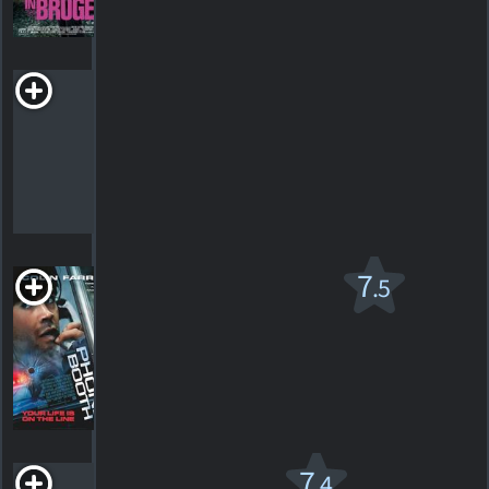
HORAIRES
DÉTAILS
CRITIQUES
Burma Soldier
2010. 1h10m Documentaire
HORAIRES
DÉTAILS
CRITIQUES
La Cabine
7
.5
R
2002. 1h21m Thriller dramatique
521
HORAIRES
DÉTAILS
CRITIQUES
Les Chemins
7
.4