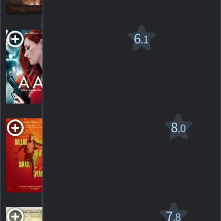
HORAIRES
DÉTAILS
CRITIQUES
Ava v.f.
6
.1
2020. 1h36m Action/suspense
13
HORAIRES
DÉTAILS
CRITIQUES
La ballade d'un
8
.0
petit joueur
R
2025. 1h41m Thriller psychologique
2
HORAIRES
DÉTAILS
CRITIQUES
Les Banshees
7
.8