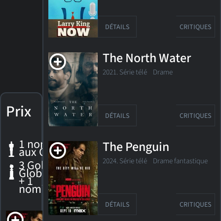
DÉTAILS
CRITIQUES
The North Water
2021. Série télé Drame
Prix
DÉTAILS
CRITIQUES
1 nomination
The Penguin
aux Oscars
2024. Série télé Drame fantastique
3 Golden
Globes
+ 1
nomination
DÉTAILS
CRITIQUES
The