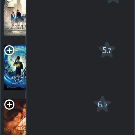
Fantastiques
PG-13
2016. 2h13m Aventure fantastique
533
HORAIRES
DÉTAILS
CRITIQUES
Artemis Fowl v.f.
5
.7
PG
2020. 1h35m Aventure fantastique
9
HORAIRES
DÉTAILS
CRITIQUES
Ask the Dust
6
.9
R
2006. 1h57m Drame romantique
9