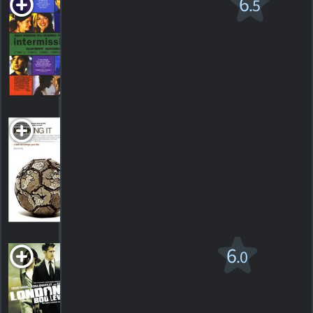
Intermission
6
.5
R
2003. 1h42m Drame psychologique
15
HORAIRES
DÉTAILS
CRITIQUES
Kicking It
2008. 1h38m Documentaire
HORAIRES
DÉTAILS
CRITIQUES
London
6
.0
Boulevard
R
2010. 1h43m Drame romantique