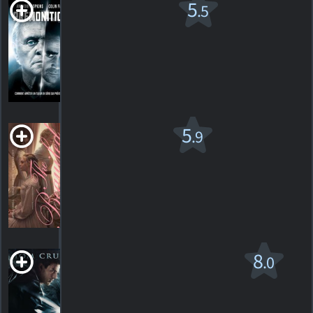
Prémonitions
5
.5
R
2015. 1h41m Suspense
12
HORAIRES
DÉTAILS
CRITIQUES
Les Proies
5
.9
R
2017. 1h33m Western
64
HORAIRES
DÉTAILS
CRITIQUES
Rapport minoritaire
8
.0
PG-13
2002. 2h24m Suspense de science-fiction