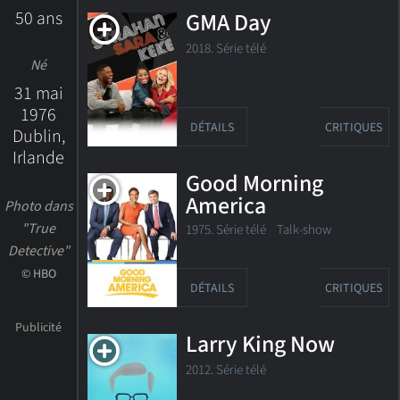
50 ans
GMA Day
2018. Série télé
Né
31 mai
1976
DÉTAILS
CRITIQUES
Dublin,
Irlande
Good Morning
America
Photo dans
"True
1975. Série télé Talk-show
Detective"
© HBO
DÉTAILS
CRITIQUES
Larry King Now
2012. Série télé