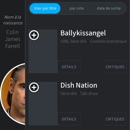
trier par titre
par cote
date de sortie
Nom à la
naissance
Ballykissangel
Colin
James
1996. Série télé Comédie dramatique
Farrell
DÉTAILS
CRITIQUES
Dish Nation
Série télé Talk-show
DÉTAILS
CRITIQUES