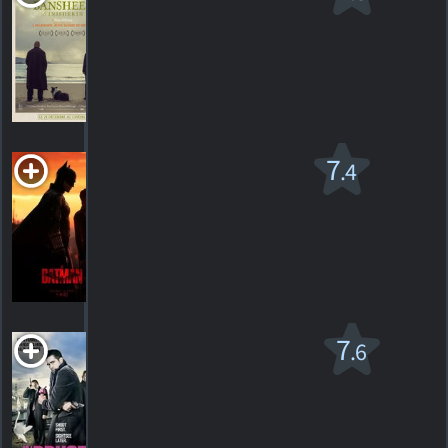
d'Inisherin
R
2022. 1h54m Comédie dramatique
99
HORAIRES
DÉTAILS
CRITIQUES
Le Batman v.f.
7
.4
PG-13
2022. 2h55m Drame d'action
318
HORAIRES
DÉTAILS
CRITIQUES
Bienvenue à
7
.6
Bruges
R
2008. 1h47m Comédie dramatique
106