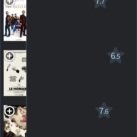
7
.7
v.f.
R
2020. 1h53m Action criminelle
170
HORAIRES
DÉTAILS
CRITIQUES
Le Homard
6
.5
R
2015. 1h58m Suspense de science-fiction
93
HORAIRES
DÉTAILS
CRITIQUES
A Home at the
7
.6
End of the World
R
2004. 1h37m Drame romantique