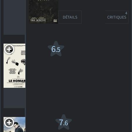
Meilleur
acteur - film
musical ou
4
comédie
DÉTAILS
CRITIQUES
Le
6
.5
Homard
Nomination,
Golden
Globe 2017
Meilleur
acteur - film
musical ou
comédie
Bienvenue
7
.6
à Bruges