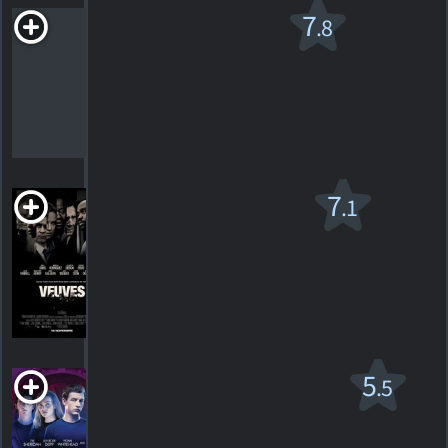
Veronica
7
.8
Guerin v.f.
R
2003. 1h38m Drame criminel
36
HORAIRES
DÉTAILS
CRITIQUES
Veuves
7
.1
R
2018. 2h09m Thriller dramatique
266
HORAIRES
DÉTAILS
CRITIQUES
Voyagers
5
.5
PG-13
2021. 1h48m Suspense de science-fiction