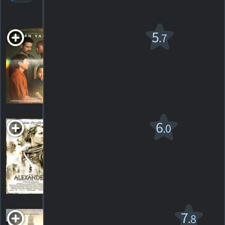
After Yang
5
.7
PG
2021. 1h41m Science-fiction
4
HORAIRES
DÉTAILS
CRITIQUES
Alexandre v.f.
6
.0
R
2004. 2h55m Drame de guerre
544
HORAIRES
DÉTAILS
CRITIQUES
Les Animaux
7
.8