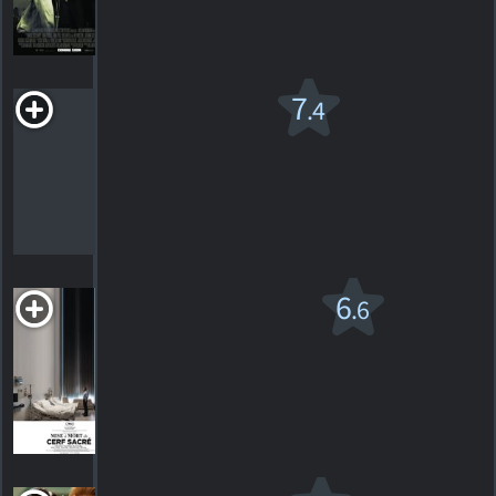
6
HORAIRES
DÉTAILS
CRITIQUES
Méchants
7
.4
patrons
R
2011. 1h37m Comédie
425
HORAIRES
DÉTAILS
CRITIQUES
Mise à mort du
6
.6
cerf sacré
R
2017. 2h01m Horreur/thriller
60
HORAIRES
DÉTAILS
CRITIQUES