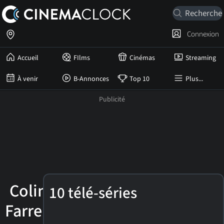
Connexion
Accueil
FIlms
Cinémas
Streaming
À venir
B-Annonces
Top 10
Plus...
Colin
10 télé-séries
Farrell