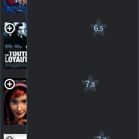
510
HORAIRES
DÉTAILS
CRITIQUES
En toute
6
.5
loyauté
R
2008. 2h05m Drame criminel
86
HORAIRES
DÉTAILS
CRITIQUES
Épique v.f.
7
.8
PG
2013. 1h42m Animation
151
HORAIRES
DÉTAILS
CRITIQUES
Les Gentlemen