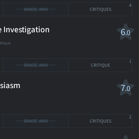
4
BANDE-ANN
CRITIQUES
 Investigation
6
.0
tique
1
BANDE-ANN
CRITIQUE
usiasm
7
.0
2
BANDE-ANN
CRITIQUES