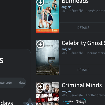
Bunheads
anglais
2012. Série télé Comédie dra
DÉTAILS
Celebrity Ghost 
anglais
2008. Série télé
Documentair
s
DÉTAILS
par cote
date de sortie
Criminal Minds
anglais
2005. Série télé
Thriller drama
 days
8