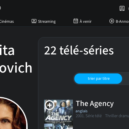
C
Cinémas
Streaming
À venir
B-Anno
ita
22 télé-séries
ovich
trier par titre
The Agency
anglais
2001. Série télé Thriller dram