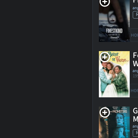
ang
HO
F
W
ang
19
HO
G
M
ang