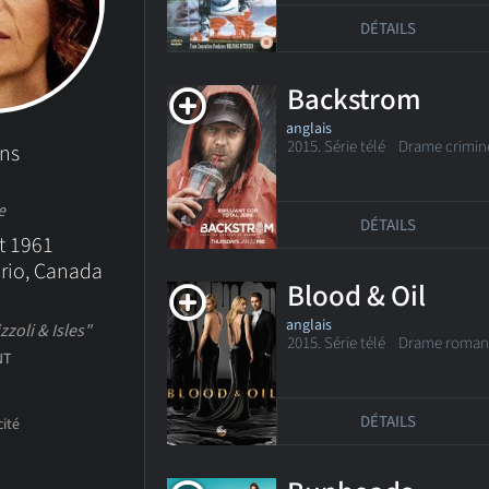
DÉTAILS
Backstrom
anglais
2015. Série télé Drame crimin
ans
e
DÉTAILS
et 1961
rio, Canada
Blood & Oil
anglais
zoli & Isles"
2015. Série télé Drame roman
NT
DÉTAILS