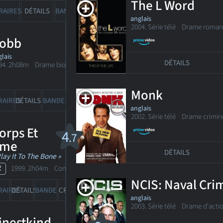
The L Word
RAIRES
DÉTAILS
BANDE-ANN
CRITIQUES
anglais
2004. Série télé Drame roman
obb
lais
DÉTAILS
94. 2h08m Drame biographique
Monk
RAIRES
DÉTAILS
BANDE-ANN
CRITIQUES
anglais
2002. Série télé
Drame crimin
orps Et
4
.7
Âme
DÉTAILS
Play It To The Bone »
R
1999. 2h04m Comédie
NCIS: Naval Crim
39
RAIRES
DÉTAILS
BANDE-ANN
CRITIQUES
anglais
2003. Série télé
Drame d'acti
inestkind