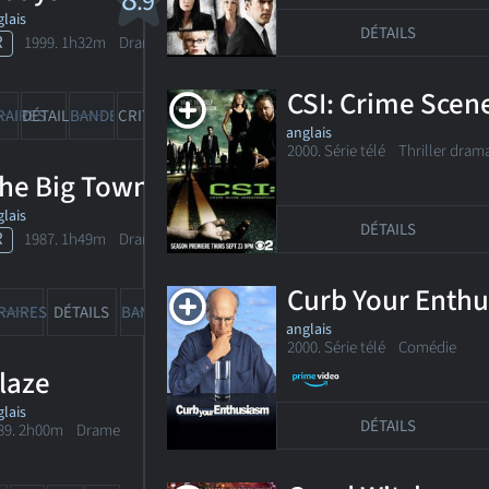
.9
lais
DÉTAILS
R
1999. 1h32m Drame
CSI: Crime Scene
15
RAIRES
DÉTAILS
BANDE-ANN
CRITIQUES
anglais
2000. Série télé
Thriller drama
he Big Town
lais
DÉTAILS
R
1987. 1h49m Drame psychologique
Curb Your Enth
RAIRES
DÉTAILS
BANDE-ANN
CRITIQUES
anglais
2000. Série télé
Comédie
laze
lais
DÉTAILS
89. 2h00m Drame