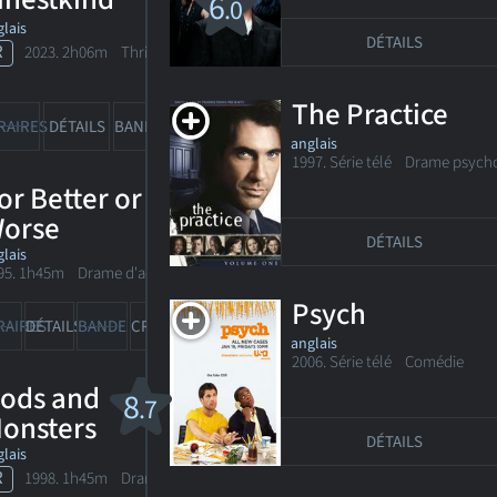
6
.0
lais
DÉTAILS
R
2023. 2h06m Thriller dramatique
The Practice
1
1
RAIRES
DÉTAILS
BANDE-ANN
CRITIQUE
anglais
1997. Série télé Drame psych
or Better or
orse
DÉTAILS
lais
95. 1h45m Drame d'action
Psych
RAIRES
DÉTAILS
BANDE-ANN
CRITIQUES
anglais
2006. Série télé
Comédie
ods and
8
.7
onsters
DÉTAILS
lais
R
1998. 1h45m Drame