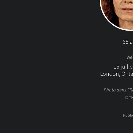
65 
Né
15 juill
London, Onta
Photo dans "Riz
© T