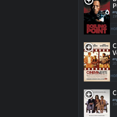
P
ang
19
HO
C
V
ang
20
HO
C
ang
19