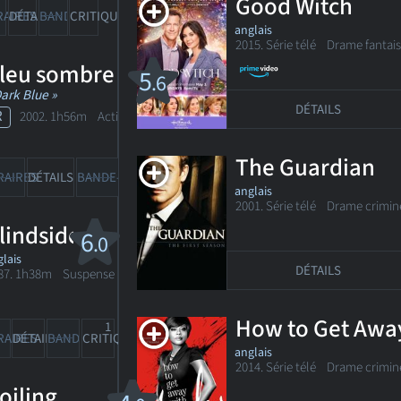
Good Witch
RAIRES
DÉTAILS
BANDE-ANN
CRITIQUES
anglais
2015. Série télé
Drame fantais
leu sombre
5
.6
Dark Blue »
DÉTAILS
R
2002. 1h56m Action, drame
The Guardian
33
RAIRES
DÉTAILS
BANDE-ANN
CRITIQUES
anglais
2001. Série télé Drame crimin
lindside
6
.0
lais
DÉTAILS
87. 1h38m Suspense
How to Get Awa
1
RAIRES
DÉTAILS
BANDE-ANN
CRITIQUE
anglais
2014. Série télé
Drame crimin
oiling