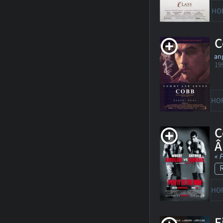
HO
C
ang
19
HO
C
« 
HO
F