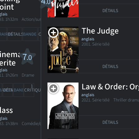
4
.0
oint
DÉTAILS
lais
93. 1h32m Action/suspense
The Judge
1
RAIRES
DÉTAILS
BANDE-ANN
CRITIQUE
anglais
2001. Série télé
inema
7
.0
erite
DÉTAILS
lais
11. 1h26m Drame
Law & Order: O
1
RAIRES
DÉTAILS
BANDE-ANN
CRITIQUE
anglais
2021. Série télé
Thriller drama
lass
lais
DÉTAILS
83. 1h38m Comédie/drame sentimental