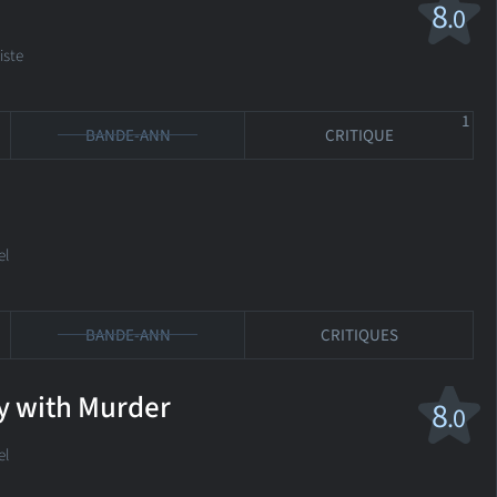
8
.0
iste
1
BANDE-ANN
CRITIQUE
el
BANDE-ANN
CRITIQUES
y with Murder
8
.0
el