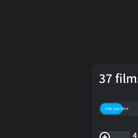
37 film
trier par titre
4