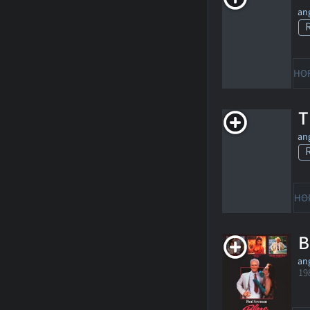
ang
HO
T
ang
HO
B
ang
19