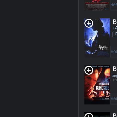
HO
B
« 
HO
B
ang
19
HO
B