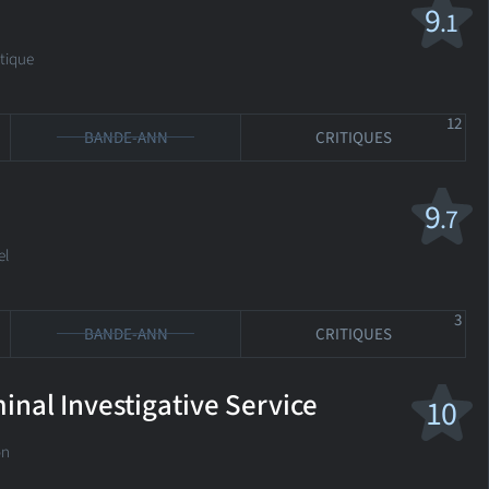
9
.1
tique
12
BANDE-ANN
CRITIQUES
9
.7
el
3
BANDE-ANN
CRITIQUES
inal Investigative Service
10
on