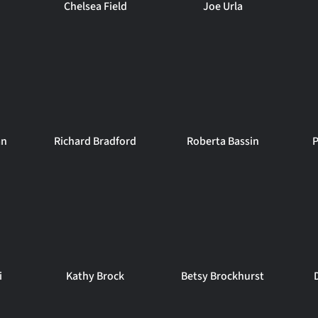
Chelsea Field
Joe Urla
an
Richard Bradford
Roberta Bassin
P
i
Kathy Brock
Betsy Brockhurst