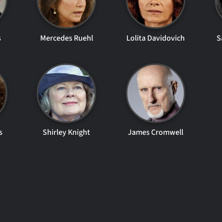
s
Mercedes Ruehl
Lolita Davidovich
S
s
Shirley Knight
James Cromwell