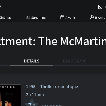
C
Cinémas
Streaming
À venir
B-Anno
ctment: The McMartin
DÉTAILS
BANDE-ANN.
1995 Thriller dramatique
2h 11min
7