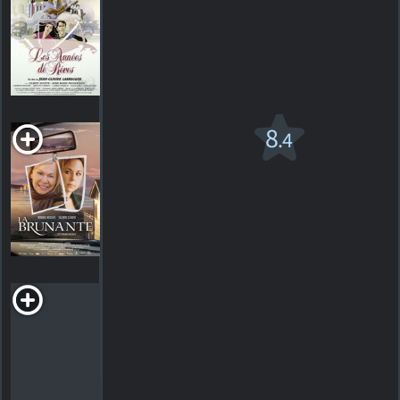
1984. 1h36m Drame
HORAIRES
DÉTAILS
CRITIQUES
La Brunante
8
.4
2007. 1h41m Comédie dramatique
70
HORAIRES
DÉTAILS
CRITIQUES
La Chanson de
Roland
1978. 1h50m Drame d'aventure
HORAIRES
DÉTAILS
CRITIQUES