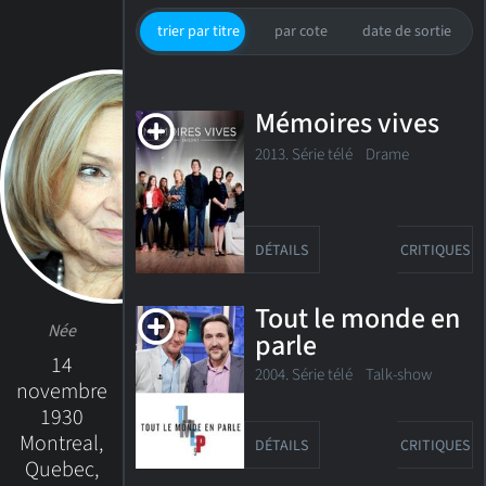
trier par titre
par cote
date de sortie
Mémoires vives
2013. Série télé
Drame
DÉTAILS
CRITIQUES
Tout le monde en
Née
parle
14
2004. Série télé Talk-show
novembre
1930
Montreal,
DÉTAILS
CRITIQUES
Quebec,