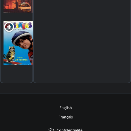
HORAIRES
DÉTAILS
CRITIQUES
Whiskers
1997. 1h35m Comédie fantastique
HORAIRES
DÉTAILS
CRITIQUES
English
Français
Confidentialité