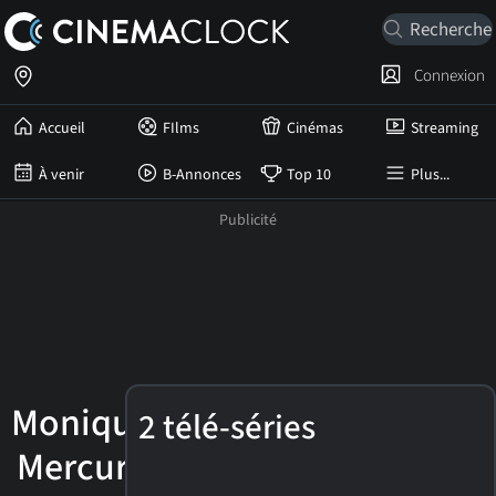
Connexion
Accueil
FIlms
Cinémas
Streaming
À venir
B-Annonces
Top 10
Plus...
Monique
2 télé-séries
Mercure