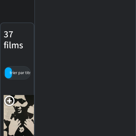
37
films
trier par titre
par cote
date de sortie
À tout
prendre
1963. 1h39m Drame
HORAIRES
DÉTAILS
CRITIQUES