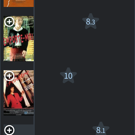
HORAIRES
DÉTAILS
CRITIQUES
Emporte-moi
8
.3
1999. 1h35m Drame romantique
32
HORAIRES
DÉTAILS
CRITIQUES
La
10
Fenêtre
1992. 1h28m Drame
1
HORAIRES
DÉTAILS
CRITIQUE
Le Festin nu
8
.1