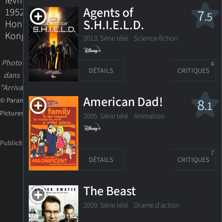
février
Agents of
1952
7
.5
S.H.I.E.L.D.
Hong
Kong
2013. Série télé
Science-fiction
Photo
4
DÉTAILS
CRITIQUES
dans
"Arrival"
American Dad!
8
© Paramount
.1
Pictures
2005. Série télé
Animation
7
DÉTAILS
CRITIQUES
The Beast
2009. Série télé Drame d'action