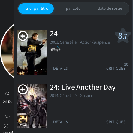
trier par titre
par cote
date de sortie
24
8
.7
2001. Série télé
Action/suspense
30
DÉTAILS
CRITIQUES
24: Live Another Day
74
2014. Série télé
Suspense
ans
Né
DÉTAILS
CRITIQUES
23