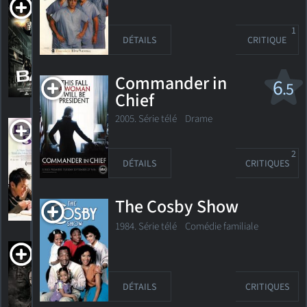
Baby
2008. Drame
1
DÉTAILS
CRITIQUE
Commander in
6
HORAIRES
DÉTAILS
CRITIQUES
.5
Chief
2005. Série télé Drame
Baby Steps
2015. 1h43m Comédie familiale
2
DÉTAILS
CRITIQUES
The Cosby Show
HORAIRES
DÉTAILS
CRITIQUES
1984. Série télé
Comédie familiale
Bad
Company
2018.
DÉTAILS
CRITIQUES