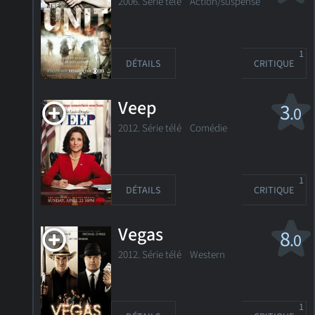
2006. Série télé Action/suspense
1
DÉTAILS
CRITIQUE
Veep
3
.0
2012. Série télé
Comédie
1
DÉTAILS
CRITIQUE
Vegas
8
.0
2012. Série télé
Western
1