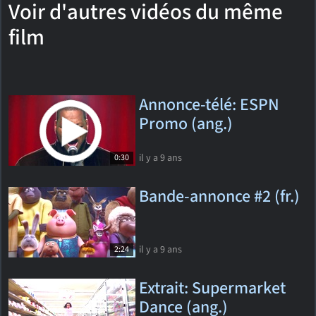
Voir d'autres vidéos du même
film
Annonce-télé: ESPN
Promo (ang.)
il y a 9 ans
0:30
Bande-annonce #2 (fr.)
il y a 9 ans
2:24
Extrait: Supermarket
Dance (ang.)