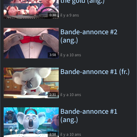
the gold (ang.)
il y a 9 ans
0:30
Bande-annonce #2
(ang.)
il y a 10 ans
3:58
Bande-annonce #1 (fr.)
il y a 10 ans
2:31
Bande-annonce #1
(ang.)
il y a 10 ans
2:58