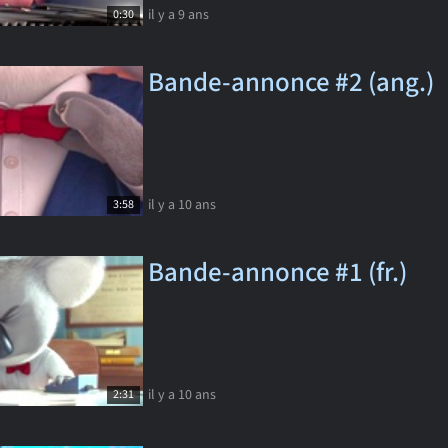
il y a 9 ans
0:30
Bande-annonce #2 (ang.)
il y a 10 ans
3:58
Bande-annonce #1 (fr.)
il y a 10 ans
2:31