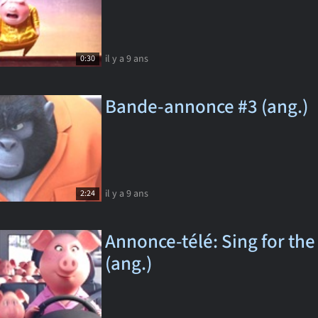
il y a 9 ans
0:30
Bande-annonce #3 (ang.)
il y a 9 ans
2:24
Annonce-télé: Sing for the
(ang.)