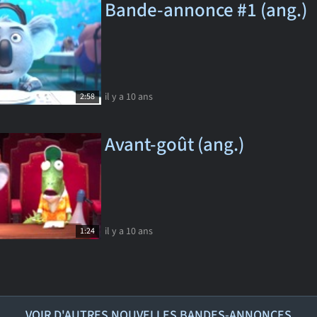
Bande-annonce #1 (ang.)
il y a 10 ans
2:58
Avant-goût (ang.)
il y a 10 ans
1:24
VOIR D'AUTRES NOUVELLES BANDES-ANNONCES