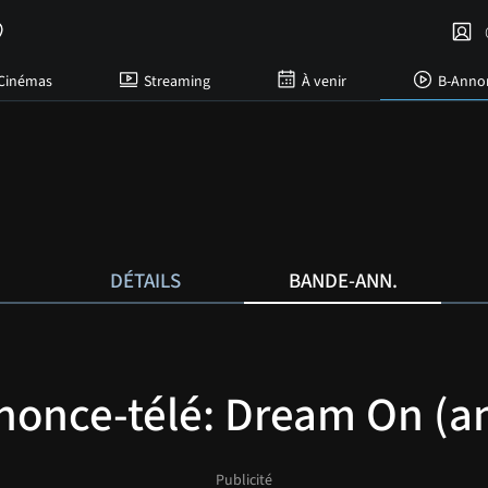
C
Cinémas
Streaming
À venir
B-Anno
DÉTAILS
BANDE-ANN.
nonce-télé: Dream On (an