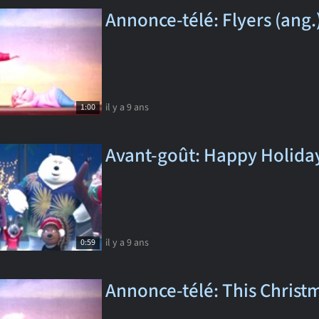
Annonce-télé: Flyers (ang.
il y a 9 ans
1:00
Avant-goût: Happy Holiday
il y a 9 ans
0:59
Annonce-télé: This Christm