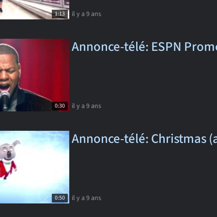
il y a 9 ans
1:13
Annonce-télé: ESPN Promo
il y a 9 ans
0:30
Annonce-télé: Christmas (
il y a 9 ans
0:50