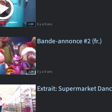
il y a 9 ans
1:00
Bande-annonce #2 (fr.)
il y a 9 ans
2:24
Extrait: Supermarket Danc