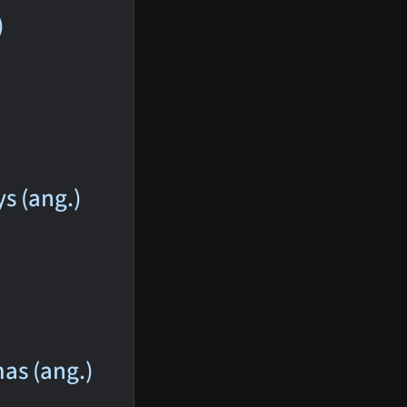
)
s (ang.)
as (ang.)