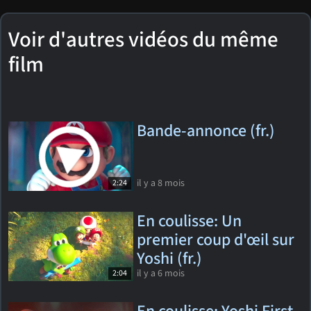
Voir d'autres vidéos du même
film
Bande-annonce (fr.)
il y a 8 mois
2:24
En coulisse: Un
premier coup d'œil sur
Yoshi (fr.)
il y a 6 mois
2:04