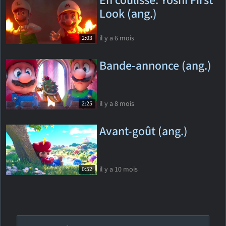
En coulisse: Yoshi First
Look (ang.)
il y a 6 mois
2:03
Bande-annonce (ang.)
il y a 8 mois
2:25
Avant-goût (ang.)
il y a 10 mois
0:52