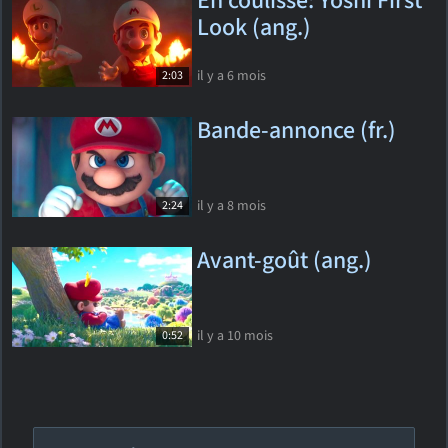
En coulisse: Yoshi First
Look (ang.)
il y a 6 mois
2:03
Bande-annonce (fr.)
il y a 8 mois
2:24
Avant-goût (ang.)
il y a 10 mois
0:52