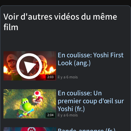
Voir d'autres vidéos du même
film
En coulisse: Yoshi First
Look (ang.)
il y a 6 mois
2:03
En coulisse: Un
premier coup d'œil sur
Yoshi (fr.)
il y a 6 mois
2:04