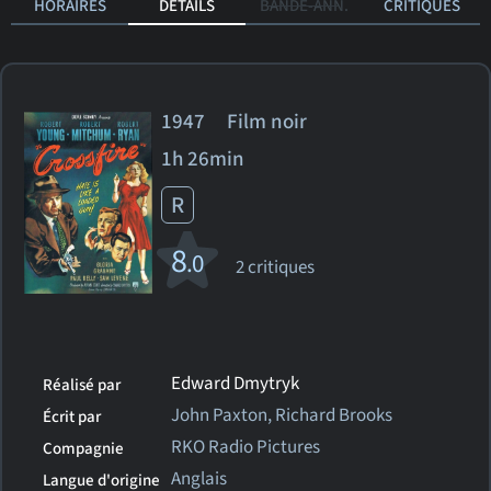
HORAIRES
DÉTAILS
BANDE-ANN.
CRITIQUES
1947 Film noir
1h 26min
R
8
.0
2 critiques
Edward Dmytryk
Réalisé par
John Paxton, Richard Brooks
Écrit par
RKO Radio Pictures
Compagnie
Anglais
Langue d'origine