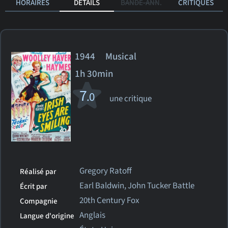
HORAIRES
DÉTAILS
BANDE-ANN.
CRITIQUES
1944 Musical
1h 30min
7
.0
une critique
Gregory Ratoff
Réalisé par
Earl Baldwin, John Tucker Battle
Écrit par
20th Century Fox
Compagnie
Anglais
Langue d'origine