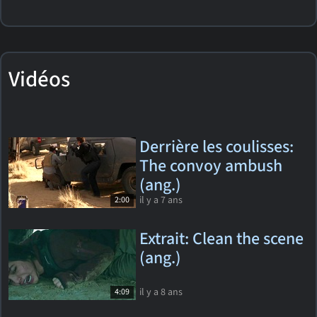
Vidéos
Derrière les coulisses:
The convoy ambush
(ang.)
il y a 7 ans
2:00
Extrait: Clean the scene
(ang.)
il y a 8 ans
4:09