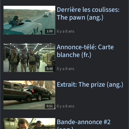
Derrière les coulisses:
The pawn (ang.)
il y a 8 ans
1:00
Annonce-télé: Carte
blanche (fr.)
il y a 8 ans
0:30
Extrait: The prize (ang.)
il y a 8 ans
0:51
Bande-annonce #2