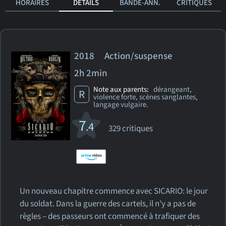
HORAIRES
DÉTAILS
BANDE-ANN.
CRITIQUES
2018 Action/suspense
2h 2min
Note aux parents:
dérangeant,
R
violence forte, scènes sanglantes,
langage vulgaire.
7
.4
329 critiques
Un nouveau chapitre commence avec SICARIO: le jour
du soldat. Dans la guerre des cartels, il n'y a pas de
règles – des passeurs ont commencé à trafiquer des