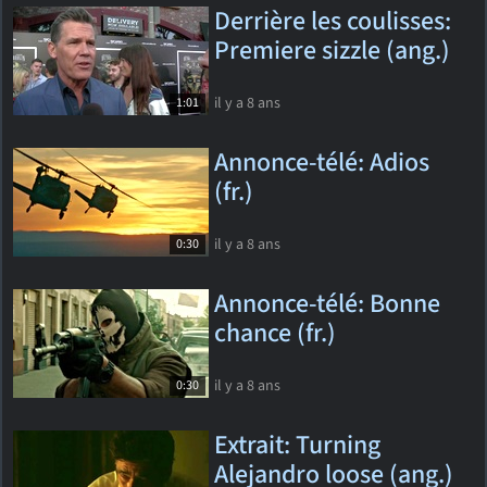
Derrière les coulisses:
Premiere sizzle (ang.)
il y a 8 ans
1:01
Annonce-télé: Adios
(fr.)
il y a 8 ans
0:30
Annonce-télé: Bonne
chance (fr.)
il y a 8 ans
0:30
Extrait: Turning
Alejandro loose (ang.)