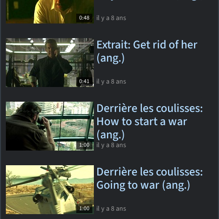
il y a 8 ans
0:48
Extrait: Get rid of her
(ang.)
il y a 8 ans
0:41
Derrière les coulisses:
How to start a war
(ang.)
il y a 8 ans
1:00
Derrière les coulisses:
Going to war (ang.)
il y a 8 ans
1:00