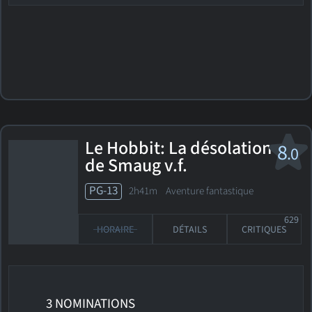
Le Hobbit: La désolation
8
.0
de Smaug
v.f.
PG-13
2h41m Aventure fantastique
629
HORAIRE
DÉTAILS
CRITIQUES
3 NOMINATIONS