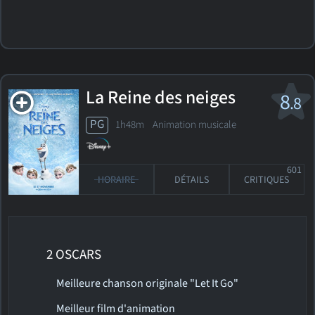
La Reine des neiges
8
.8
PG
1h48m Animation musicale
601
HORAIRE
DÉTAILS
CRITIQUES
2 OSCARS
Meilleure chanson originale "Let It Go"
Meilleur film d'animation