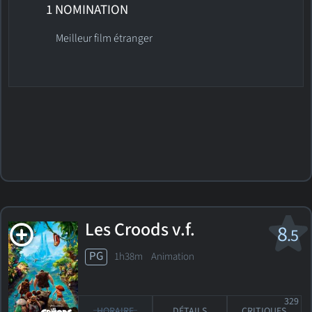
1 NOMINATION
Meilleur film étranger
Les Croods
v.f.
8
.5
PG
1h38m Animation
329
HORAIRE
DÉTAILS
CRITIQUES