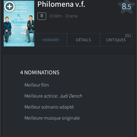
Philomena
v.f.
8
.5
R
1h38m Drame
251
HORAIRE
DÉTAILS
CRITIQUES
4 NOMINATIONS
Meilleur film
Meilleure actrice:
Judi Dench
Meilleur scénario adapté
Meilleure musique originale