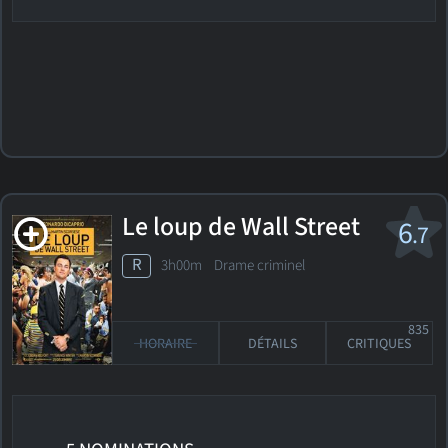
Le loup de Wall Street
6
.7
R
3h00m Drame criminel
835
HORAIRE
DÉTAILS
CRITIQUES