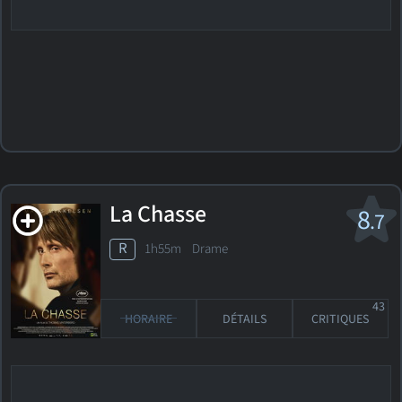
La Chasse
8
.7
R
1h55m Drame
43
HORAIRE
DÉTAILS
CRITIQUES