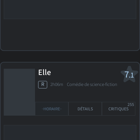
Elle
7
.1
R
2h06m Comédie de science-fiction
255
HORAIRE
DÉTAILS
CRITIQUES