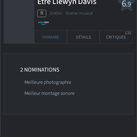
Être Llewyn Davis
6
.9
R
1h45m Drame musical
135
HORAIRE
DÉTAILS
CRITIQUES
2 NOMINATIONS
Meilleure photographie
Meilleur montage sonore