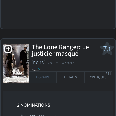
The Lone Ranger: Le
7
.1
justicier masqué
PG-13
2h15m Western
341
HORAIRE
DÉTAILS
CRITIQUES
2 NOMINATIONS
Meilleurs maquillages