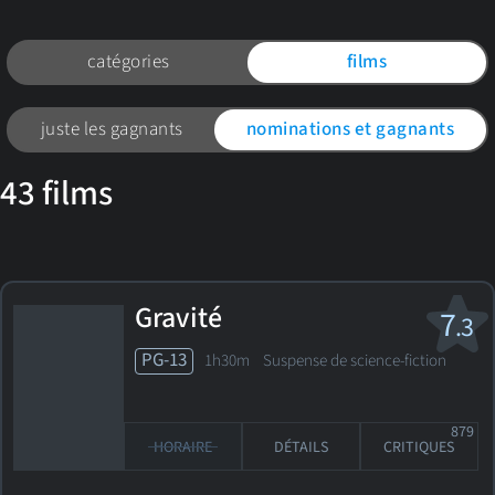
catégories
films
juste les gagnants
nominations et gagnants
43
films
Gravité
7
.3
PG-13
1h30m Suspense de science-fiction
879
HORAIRE
DÉTAILS
CRITIQUES