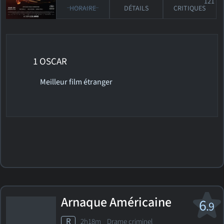
121
HORAIRE
DÉTAILS
CRITIQUES
1 OSCAR
Meilleur film étranger
Arnaque Américaine
6
.9
R
2h18m Drame criminel