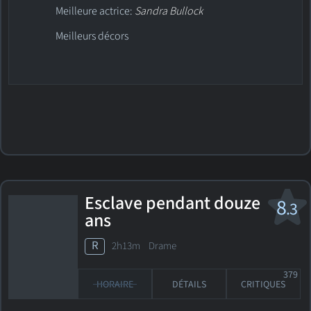
Meilleure actrice:
Sandra Bullock
Meilleurs décors
Esclave pendant douze
8
.3
ans
R
2h13m Drame
379
HORAIRE
DÉTAILS
CRITIQUES