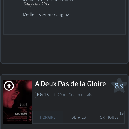
Sally Hawkins
Meilleur scénario original
A Deux Pas de la Gloire
8
.9
PG-13
1h29m Documentaire
19
HORAIRE
DÉTAILS
CRITIQUES