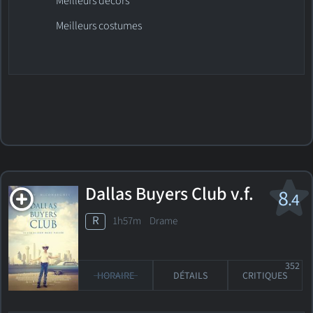
Meilleurs décors
Meilleurs costumes
Dallas Buyers Club
v.f.
8
.4
R
1h57m Drame
352
HORAIRE
DÉTAILS
CRITIQUES