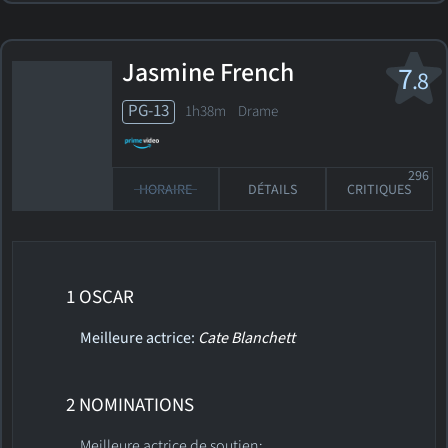
Jasmine French
7
.8
PG-13
1h38m Drame
296
HORAIRE
DÉTAILS
CRITIQUES
1 OSCAR
Meilleure actrice:
Cate Blanchett
2 NOMINATIONS
Meilleure actrice de soutien: